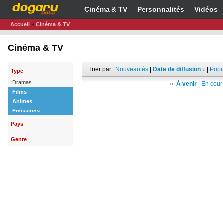
Cinéma & TV
Personnalités
Vidéos
Accueil
»
Cinéma & TV
Cinéma & TV
Trier par :
Nouveautés
|
Date de diffusion ↓
|
Popu
Type
Dramas
»
À venir
|
En cours
Films
Animes
Emissions
Pays
Genre