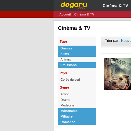
Cinéma & TV
Accueil
»
Cinéma & TV
Cinéma & TV
Trier par :
Nouve
Type
Dramas
Films
Animes
Emissions
Pays
Corée du sud
Genre
Action
Drame
Médecine
Mélodrame
Militaire
Romance