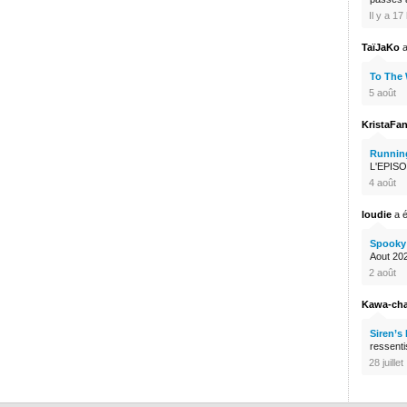
Il y a 1
TaïJaKo
a
To The
5 août
KristaFa
Runnin
L'EPISO
4 août
loudie
a é
Spooky 
Aout 2026
2 août
Kawa-ch
Siren’s
ressenti
28 juillet