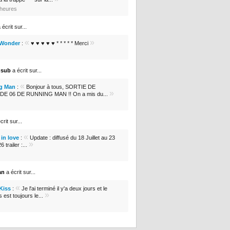
7 heures
 écrit sur...
«
»
 Wonder
:
♥ ♥ ♥ ♥ ♥ * * * * * Merci
nsub
a écrit sur...
«
g Man
:
Bonjour à tous, SORTIE DE
»
DE 06 DE RUNNING MAN !! On a mis du...
crit sur...
«
in love
:
Update : diffusé du 18 Juillet au 23
»
 trailer :...
an
a écrit sur...
«
 Kiss
:
Je l'ai terminé il y'a deux jours et le
»
s est toujours le...