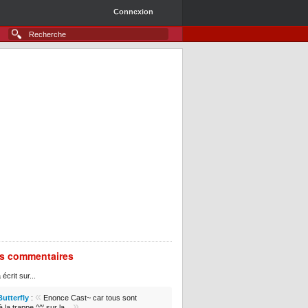
Connexion
rs commentaires
 écrit sur...
«
Butterfly
:
Enonce Cast~ car tous sont
»
 la trappe ^^' sur la...