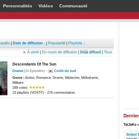
Personnalités
Vidéos
Communauté
autés
|
Date de diffusion ↓
|
Popularité
|
Playlists ↓
»
À venir
|
En cours de diffusion
|
Déjà diffusé
|
Tous
Descendants Of The Sun
Drama
(16 Episodes) -
Corée du sud
Genre :
Action, Romance, Drame, Médecine, Mélodrame,
Militaire
288 votes:
23 playlists (VOSTF) - 276 commentaires
Dernie
TaïJaKo
a
Sniper 
passés à