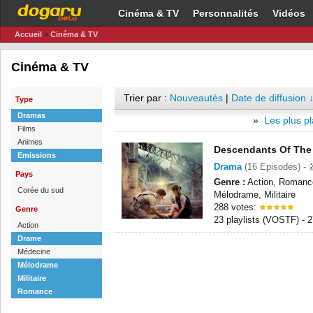
Cinéma & TV
Personnalités
Vidéos
Accueil
»
Cinéma & TV
Cinéma & TV
Trier par :
Nouveautés
|
Date de diffusion 
Type
Dramas
»
Les plus pl
Films
Animes
Descendants Of The
Emissions
Drama
(16 Episodes) -
Pays
Genre :
Action, Romanc
Corée du sud
Mélodrame, Militaire
288 votes:
Genre
23 playlists (VOSTF) -
Action
Drame
Médecine
Mélodrame
Militaire
Romance