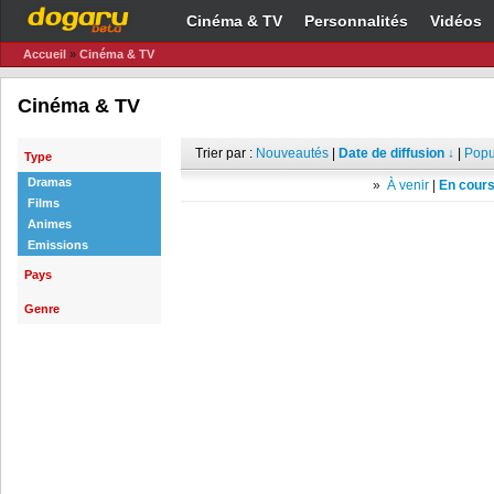
Cinéma & TV
Personnalités
Vidéos
Accueil
»
Cinéma & TV
Cinéma & TV
Trier par :
Nouveautés
|
Date de diffusion ↓
|
Popu
Type
Dramas
»
À venir
|
En cours
Films
Animes
Emissions
Pays
Genre