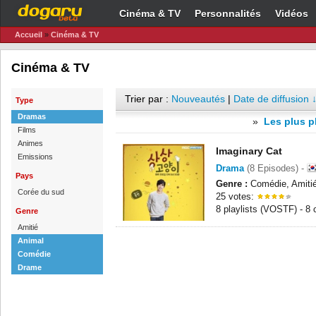
Cinéma & TV
Personnalités
Vidéos
Accueil
»
Cinéma & TV
Cinéma & TV
Trier par :
Nouveautés
|
Date de diffusion 
Type
Dramas
»
Les plus p
Films
Animes
Imaginary Cat
Emissions
Drama
(8 Episodes) -
Pays
Genre :
Comédie, Amitié
Corée du sud
25 votes:
8 playlists (VOSTF) - 8
Genre
Amitié
Animal
Comédie
Drame