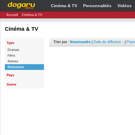
Cinéma & TV
Personnalités
Vidéos
Accueil
»
Cinéma & TV
Cinéma & TV
Trier par :
Nouveautés
|
Date de diffusion ↓
|
Popul
Type
Dramas
Films
Animes
Emissions
Pays
Genre