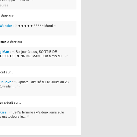
heures
 écrit sur...
«
»
 Wonder
:
♥ ♥ ♥ ♥ ♥ * * * * * Merci
nsub
a écrit sur...
«
g Man
:
Bonjour à tous, SORTIE DE
»
DE 06 DE RUNNING MAN !! On a mis du...
crit sur...
«
in love
:
Update : diffusé du 18 Juillet au 23
»
 trailer :...
an
a écrit sur...
«
 Kiss
:
Je l'ai terminé il y'a deux jours et le
»
s est toujours le...