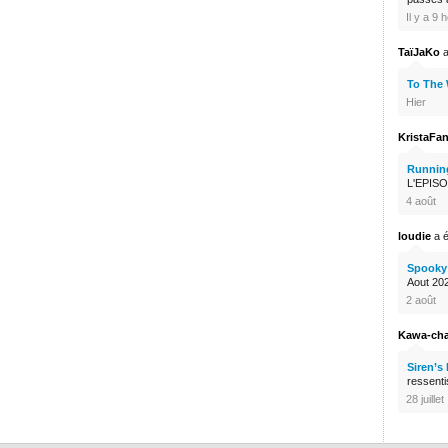
Il y a 9 
TaïJaKo
a
To The
Hier
KristaFa
Runnin
L'EPISO
4 août
loudie
a é
Spooky 
Aout 2026
2 août
Kawa-ch
Siren’s
ressenti
28 juillet