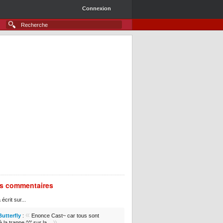
Connexion
rs commentaires
 écrit sur...
«
Butterfly
:
Enonce Cast~ car tous sont
»
 la trappe ^^' sur la...