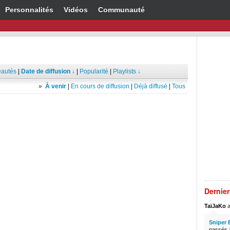
Personnalités
Vidéos
Communauté
autés
|
Date de diffusion ↓
|
Popularité
|
Playlists ↓
»
À venir
|
En cours de diffusion
|
Déjà diffusé
|
Tous
Dernie
TaïJaKo
a
Sniper 
passés à