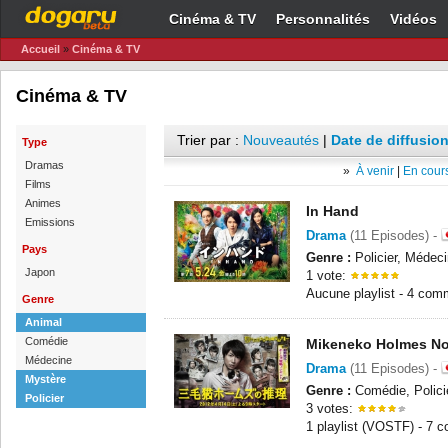
Cinéma & TV
Personnalités
Vidéos
Accueil
»
Cinéma & TV
Cinéma & TV
Trier par :
Nouveautés
|
Date de diffusion
Type
Dramas
»
À venir
|
En cours
Films
Animes
In Hand
Emissions
Drama
(11 Episodes) -
Pays
Genre :
Policier, Médeci
Japon
1 vote:
Aucune playlist - 4 com
Genre
Animal
Comédie
Mikeneko Holmes No 
Médecine
Drama
(11 Episodes) -
Mystère
Genre :
Comédie, Polici
Policier
3 votes:
1 playlist (VOSTF) - 7 