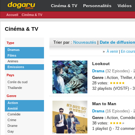
Cinéma & TV
Personnalités
Vidéos
Accueil
»
Cinéma & TV
Cinéma & TV
Trier par :
Nouveautés
|
Date de diffusion
Type
Dramas
»
À venir
|
En cours
Films
Animes
Lookout
Emissions
Drama
(32 Episodes) -
Pays
Genre :
Action, Thriller,
Corée du sud
28 votes:
Thaïlande
32 playlists (VOSTF) - 
Genre
Action
Man to Man
Amitié
Drama
(16 Episodes) -
Comédie
Genre :
Action, Comédie,
Crime
38 votes:
Drame
1 playlist () - 72 commen
Gay