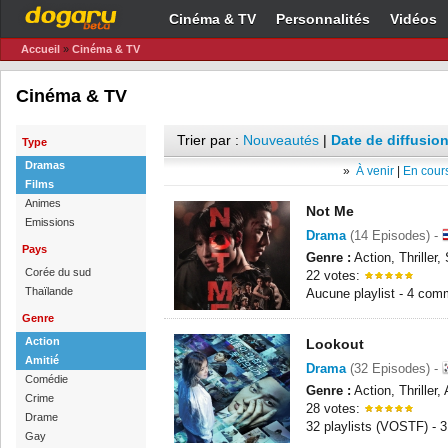
Cinéma & TV
Personnalités
Vidéos
Accueil
»
Cinéma & TV
Cinéma & TV
Trier par :
Nouveautés
|
Date de diffusion
Type
Dramas
»
À venir
|
En cours
Films
Animes
Not Me
Emissions
Drama
(14 Episodes) -
Pays
Genre :
Action, Thriller
Corée du sud
22 votes:
Thaïlande
Aucune playlist - 4 com
Genre
Action
Lookout
Amitié
Drama
(32 Episodes) -
Comédie
Genre :
Action, Thriller,
Crime
28 votes:
Drame
32 playlists (VOSTF) - 
Gay