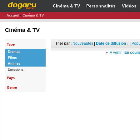
Cinéma & TV
Personnalités
Vidéos
Accueil
»
Cinéma & TV
Cinéma & TV
Trier par :
Nouveautés
|
Date de diffusion ↓
|
Popu
Type
Dramas
»
À venir
|
En cours
Films
Animes
Emissions
Pays
Genre