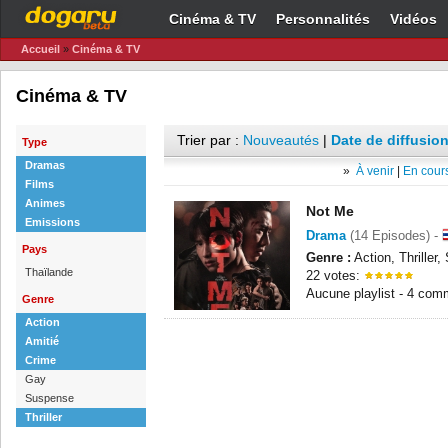
Cinéma & TV
Personnalités
Vidéos
Accueil
»
Cinéma & TV
Cinéma & TV
Trier par :
Nouveautés
|
Date de diffusion
Type
Dramas
»
À venir
|
En cours
Films
Animes
Not Me
Emissions
Drama
(14 Episodes) -
Pays
Genre :
Action, Thriller
Thaïlande
22 votes:
Aucune playlist - 4 com
Genre
Action
Amitié
Crime
Gay
Suspense
Thriller