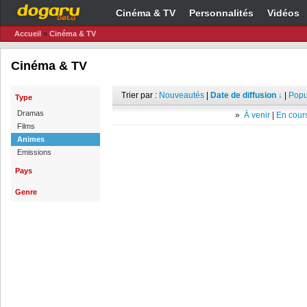
Cinéma & TV
Personnalités
Vidéos
Accueil
»
Cinéma & TV
Cinéma & TV
Trier par :
Nouveautés
|
Date de diffusion ↓
|
Popu
Type
Dramas
»
À venir
|
En cours
Films
Animes
Emissions
Pays
Genre