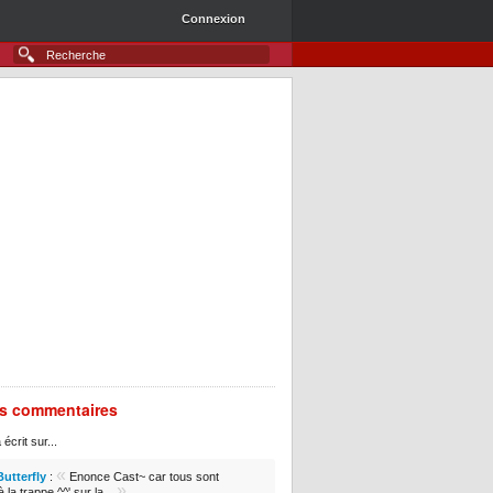
Connexion
rs commentaires
 écrit sur...
«
Butterfly
:
Enonce Cast~ car tous sont
»
 la trappe ^^' sur la...