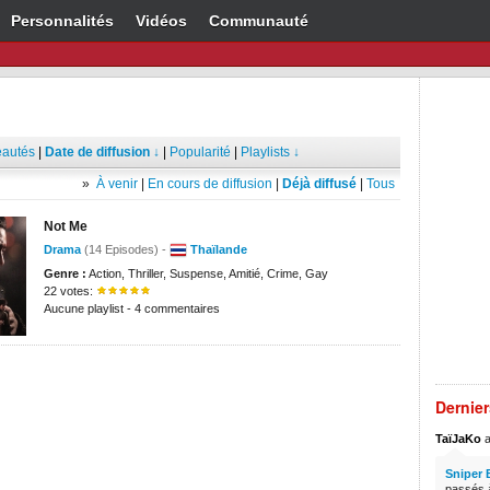
Personnalités
Vidéos
Communauté
autés
|
Date de diffusion ↓
|
Popularité
|
Playlists ↓
»
À venir
|
En cours de diffusion
|
Déjà diffusé
|
Tous
Not Me
Drama
(14 Episodes) -
Thaïlande
Genre :
Action, Thriller, Suspense, Amitié, Crime, Gay
22 votes:
Aucune playlist - 4 commentaires
Dernie
TaïJaKo
a
Sniper 
passés à