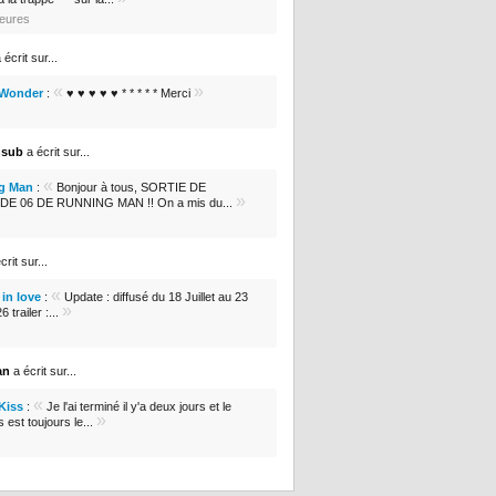
heures
 écrit sur...
«
»
 Wonder
:
♥ ♥ ♥ ♥ ♥ * * * * * Merci
nsub
a écrit sur...
«
g Man
:
Bonjour à tous, SORTIE DE
»
DE 06 DE RUNNING MAN !! On a mis du...
crit sur...
«
in love
:
Update : diffusé du 18 Juillet au 23
»
 trailer :...
an
a écrit sur...
«
 Kiss
:
Je l'ai terminé il y'a deux jours et le
»
s est toujours le...