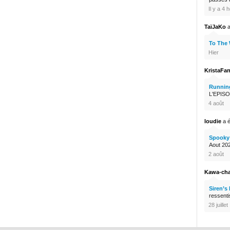
Il y a 4 
TaïJaKo
a
To The
Hier
KristaFa
Runnin
L'EPISO
4 août
loudie
a é
Spooky 
Aout 2026
2 août
Kawa-ch
Siren’s
ressenti
28 juillet