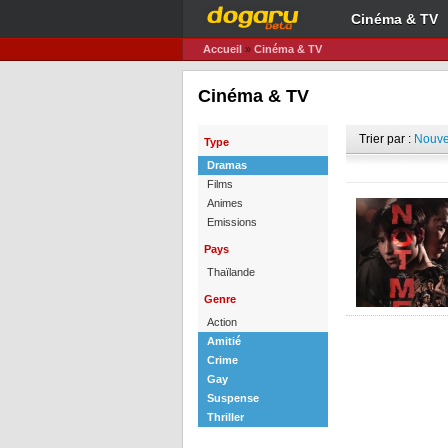
Cinéma & TV
Accueil
»
Cinéma & TV
Cinéma & TV
Trier par :
Nouve
Type
Dramas
Films
Animes
Emissions
Pays
Thaïlande
Genre
Action
Amitié
Crime
Gay
Suspense
Thriller