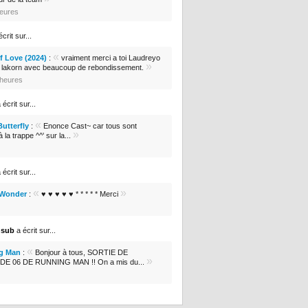
heures
crit sur...
«
 Love (2024)
:
vraiment merci a toi Laudreyo
»
e lakorn avec beaucoup de rebondissement.
0 heures
 écrit sur...
«
Butterfly
:
Enonce Cast~ car tous sont
»
 la trappe ^^' sur la...
 écrit sur...
«
»
 Wonder
:
♥ ♥ ♥ ♥ ♥ * * * * * Merci
nsub
a écrit sur...
«
g Man
:
Bonjour à tous, SORTIE DE
»
DE 06 DE RUNNING MAN !! On a mis du...