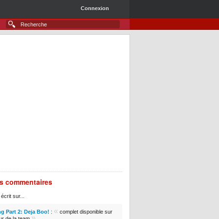
Connexion
rs commentaires
écrit sur...
«
g Part 2: Deja Boo!
:
complet disponible sur
»
ur de la team