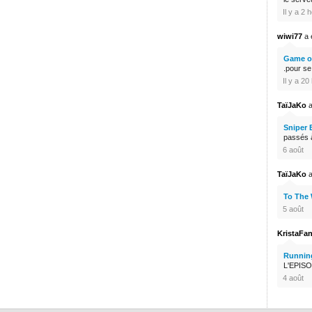
Il y a 2 
wiwi77
a é
Game of
.pour s
Il y a 2
TaïJaKo
a
Sniper 
passés à
6 août
TaïJaKo
a
To The
5 août
KristaFa
Runnin
L'EPISO
4 août