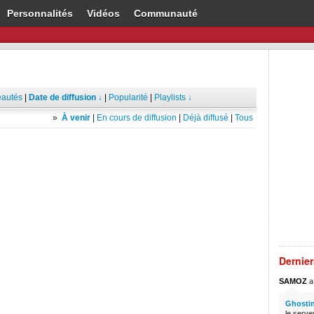
Personnalités
Vidéos
Communauté
autés
|
Date de diffusion ↓
|
Popularité
|
Playlists ↓
»
À venir
|
En cours de diffusion
|
Déjà diffusé
|
Tous
Dernie
SAMOZ
a 
Ghostin
le serve