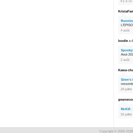
Il y a 1
KristaFa
Runnin
L'EPISO
4 août
loudie
a é
Spooky 
Aout 2026
2 août
Kawa-ch
Siren’s
ressenti
28 juillet
gearsec
Mr.Kill
:
26 juillet
Copyright © 2008-2026