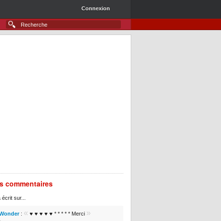
Connexion
rs commentaires
 écrit sur...
«
»
 Wonder
:
♥ ♥ ♥ ♥ ♥ * * * * * Merci