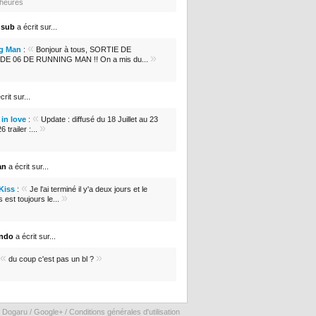
5 heures
nsub
a écrit sur...
«
g Man
:
Bonjour à tous, SORTIE DE
»
DE 06 DE RUNNING MAN !! On a mis du...
crit sur...
«
in love
:
Update : diffusé du 18 Juillet au 23
»
 trailer :...
an
a écrit sur...
«
 Kiss
:
Je l'ai terminé il y'a deux jours et le
»
s est toujours le...
ondo
a écrit sur...
«
»
du coup c'est pas un bl ?
 Dogaru /
Google+
/
Conditions générales d'utilisation