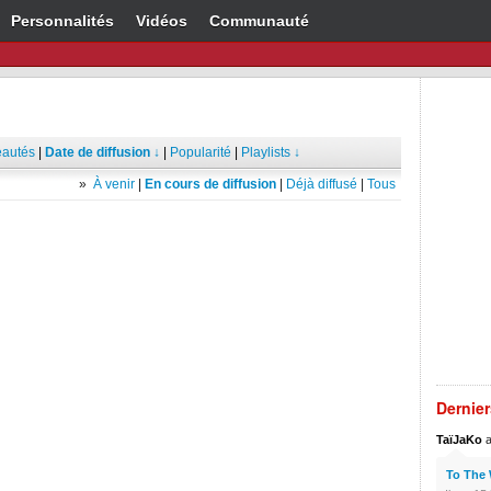
Personnalités
Vidéos
Communauté
autés
|
Date de diffusion ↓
|
Popularité
|
Playlists ↓
»
À venir
|
En cours de diffusion
|
Déjà diffusé
|
Tous
Dernie
TaïJaKo
a
To The