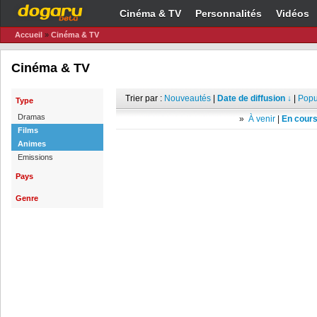
Cinéma & TV
Personnalités
Vidéos
Accueil
»
Cinéma & TV
Cinéma & TV
Trier par :
Nouveautés
|
Date de diffusion ↓
|
Popu
Type
Dramas
»
À venir
|
En cours
Films
Animes
Emissions
Pays
Genre