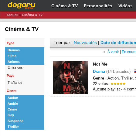
Cinéma & TV
Personnalités
Vidéos
Accueil
»
Cinéma & TV
Cinéma & TV
Trier par :
Nouveautés
|
Date de diffusion
Type
Dramas
»
À venir
|
En cours
Films
Animes
Not Me
Emissions
Drama
(14 Episodes) -
Pays
Genre :
Action, Thriller
Thaïlande
22 votes:
Aucune playlist - 4 com
Genre
Action
Amitié
Crime
Gay
Suspense
Thriller