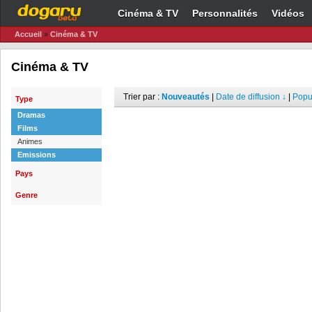
Cinéma & TV
Personnalités
Vidéos
Accueil
»
Cinéma & TV
Cinéma & TV
Trier par :
Nouveautés
|
Date de diffusion ↓
|
Popul
Type
Dramas
Films
Animes
Emissions
Pays
Genre