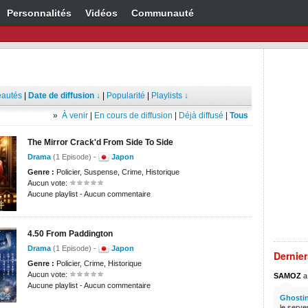
Personnalités
Vidéos
Communauté
autés
|
Date de diffusion ↓
|
Popularité
|
Playlists ↓
»
À venir
|
En cours de diffusion
|
Déjà diffusé
|
Tous
The Mirror Crack'd From Side To Side
Drama
(1 Episode) -
Japon
Genre :
Policier, Suspense, Crime, Historique
Aucun vote:
Aucune playlist - Aucun commentaire
4.50 From Paddington
Drama
(1 Episode) -
Japon
Dernie
Genre :
Policier, Crime, Historique
Aucun vote:
SAMOZ
a 
Aucune playlist - Aucun commentaire
Ghostin
le serve