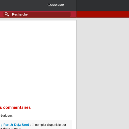
Connexion
rs commentaires
écrit sur...
«
g Part 2: Deja Boo!
:
complet disponible sur
»
ur de la team