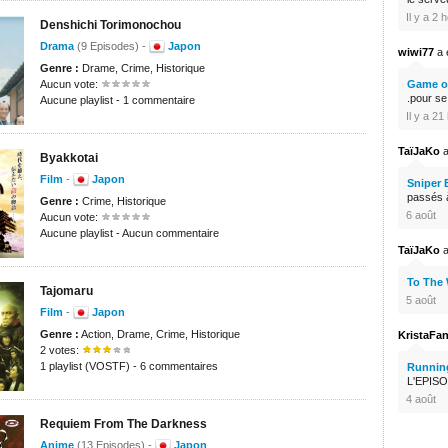
Il y a 2 
Denshichi Torimonochou
Drama
(9 Episodes) -
Japon
wiwi77
a é
Genre :
Drame, Crime, Historique
Aucun vote:
Game of
.pour s
Aucune playlist - 1 commentaire
Il y a 2
TaïJaKo
a
Byakkotai
Film
-
Japon
Sniper 
passés à
Genre :
Crime, Historique
6 août
Aucun vote:
Aucune playlist - Aucun commentaire
TaïJaKo
a
To The
Tajomaru
5 août
Film
-
Japon
Genre :
Action, Drame, Crime, Historique
KristaFa
2 votes:
1 playlist (VOSTF) - 6 commentaires
Runnin
L'EPISO
4 août
Requiem From The Darkness
Anime
(13 Episodes) -
Japon