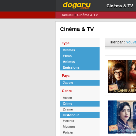
Cinéma & TV
Accueil
»
Cinéma & TV
Cinéma & TV
Trier par :
Nouve
Type
Dramas
Films
Animes
Emissions
Pays
Japon
Genre
Action
Crime
Drame
Historique
Horreur
Mystère
Policier