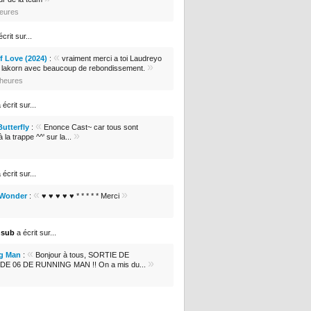
heures
crit sur...
«
 Love (2024)
:
vraiment merci a toi Laudreyo
»
e lakorn avec beaucoup de rebondissement.
1 heures
 écrit sur...
«
Butterfly
:
Enonce Cast~ car tous sont
»
 la trappe ^^' sur la...
 écrit sur...
«
»
 Wonder
:
♥ ♥ ♥ ♥ ♥ * * * * * Merci
nsub
a écrit sur...
«
g Man
:
Bonjour à tous, SORTIE DE
»
DE 06 DE RUNNING MAN !! On a mis du...