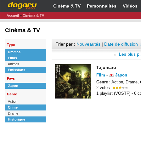
Cinéma & TV
Personnalités
Vidéos
Accueil
»
Cinéma & TV
Cinéma & TV
Trier par :
Nouveautés
|
Date de diffusion 
Type
Dramas
»
Les plus pl
Films
Animes
Tajomaru
Emissions
Film
-
Japon
Pays
Genre :
Action, Drame, C
Japon
2 votes:
1 playlist (VOSTF) - 6 
Genre
Action
Crime
Drame
Historique