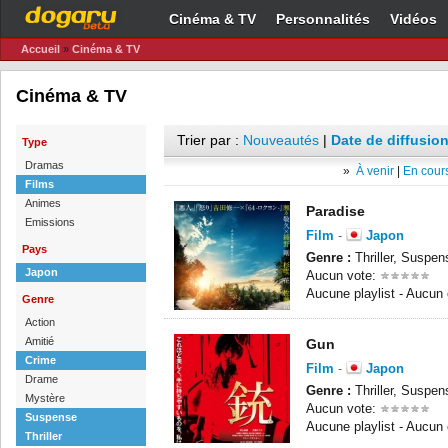
Cinéma & TV
Personnalités
Vidéos
Accueil
»
Cinéma & TV
Cinéma & TV
Trier par :
Nouveautés
|
Date de diffusion
Type
Dramas
»
À venir
|
En cours
Films
Animes
Paradise
Emissions
Film
-
Japon
Pays
Genre :
Thriller, Suspen
Japon
Aucun vote:
Aucune playlist - Aucun
Genre
Action
Amitié
Gun
Crime
Film
-
Japon
Drame
Genre :
Thriller, Suspe
Mystère
Aucun vote:
Suspense
Aucune playlist - Aucun
Thriller