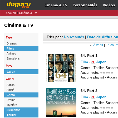
Cinéma & TV
Personnalités
Vidéos
Accueil
»
Cinéma & TV
Cinéma & TV
Trier par :
Nouveautés
|
Date de diffusion
Type
Dramas
»
À venir
|
En cours
Films
Animes
64: Part 1
Emissions
Film
-
Japon
Pays
Genre :
Thriller, Suspe
Japon
Aucun vote:
Aucune playlist - Aucun
Genre
Action
Amitié
64: Part 2
Crime
Film
-
Japon
Drame
Genre :
Thriller, Suspe
Mystère
Aucun vote:
Suspense
Aucune playlist - Aucun
Thriller