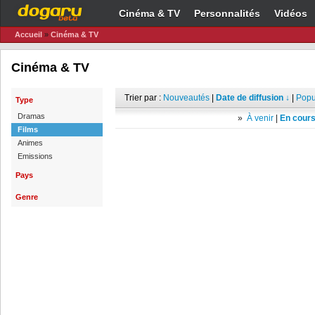
Cinéma & TV
Personnalités
Vidéos
Accueil
»
Cinéma & TV
Cinéma & TV
Trier par :
Nouveautés
|
Date de diffusion ↓
|
Popu
Type
Dramas
»
À venir
|
En cours
Films
Animes
Emissions
Pays
Genre