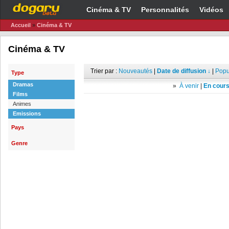
Cinéma & TV
Personnalités
Vidéos
Accueil
»
Cinéma & TV
Cinéma & TV
Trier par :
Nouveautés
|
Date de diffusion ↓
|
Popu
Type
Dramas
»
À venir
|
En cours
Films
Animes
Emissions
Pays
Genre