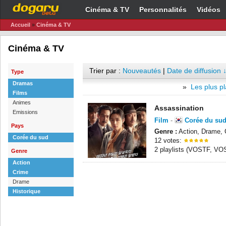
Cinéma & TV
Personnalités
Vidéos
Accueil
»
Cinéma & TV
Cinéma & TV
Trier par :
Nouveautés
|
Date de diffusion 
Type
Dramas
»
Les plus pl
Films
Animes
Assassination
Emissions
Film
-
Corée du su
Pays
Genre :
Action, Drame, C
Corée du sud
12 votes:
2 playlists (VOSTF, VO
Genre
Action
Crime
Drame
Historique