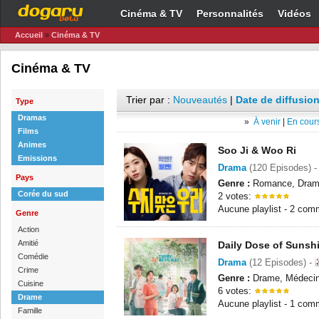
Cinéma & TV
Personnalités
Vidéos
Accueil
»
Cinéma & TV
Cinéma & TV
Trier par :
Nouveautés
|
Date de diffusion
Type
Dramas
»
À venir
|
En cours
Films
Animes
Soo Ji & Woo Ri
Emissions
Drama
(120 Episodes) 
Pays
Genre :
Romance, Drame
Corée du sud
2 votes:
Aucune playlist - 2 com
Genre
Action
Amitié
Daily Dose of Sunsh
Comédie
Drama
(12 Episodes) -
Crime
Genre :
Drame, Médeci
Cuisine
6 votes:
Drame
Aucune playlist - 1 com
Famille