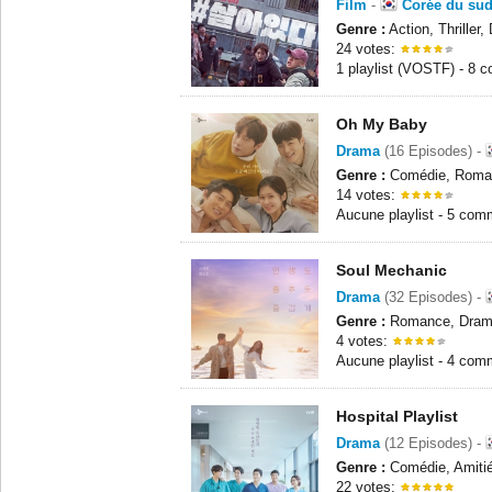
Film
-
Corée du su
Genre :
Action, Thriller
24 votes:
1 playlist (VOSTF) - 8 
Oh My Baby
Drama
(16 Episodes) -
Genre :
Comédie, Roman
14 votes:
Aucune playlist - 5 com
Soul Mechanic
Drama
(32 Episodes) -
Genre :
Romance, Dram
4 votes:
Aucune playlist - 4 com
Hospital Playlist
Drama
(12 Episodes) -
Genre :
Comédie, Amitié
22 votes: