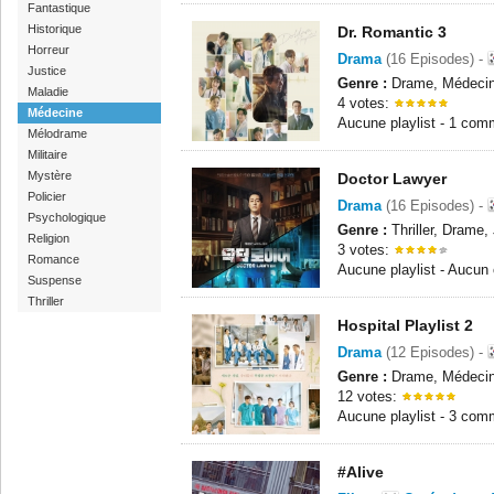
Fantastique
Historique
Dr. Romantic 3
Horreur
Drama
(16 Episodes) -
Justice
Genre :
Drame, Médeci
Maladie
4 votes:
Médecine
Aucune playlist - 1 com
Mélodrame
Militaire
Mystère
Doctor Lawyer
Policier
Drama
(16 Episodes) -
Psychologique
Genre :
Thriller, Drame,
Religion
3 votes:
Romance
Aucune playlist - Aucun
Suspense
Thriller
Hospital Playlist 2
Drama
(12 Episodes) -
Genre :
Drame, Médeci
12 votes:
Aucune playlist - 3 com
#Alive