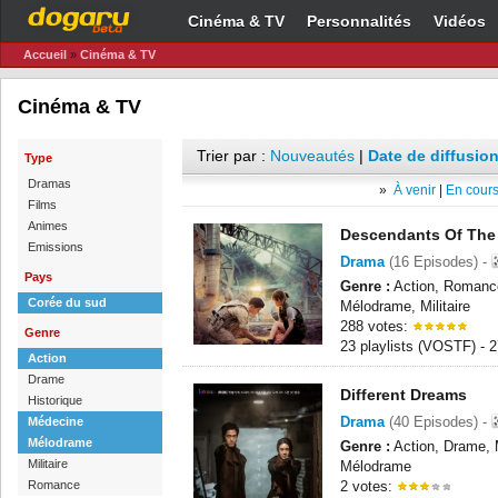
Cinéma & TV
Personnalités
Vidéos
Accueil
»
Cinéma & TV
Cinéma & TV
Trier par :
Nouveautés
|
Date de diffusion
Type
Dramas
»
À venir
|
En cours
Films
Animes
Descendants Of The
Emissions
Drama
(16 Episodes) -
Pays
Genre :
Action, Romanc
Corée du sud
Mélodrame, Militaire
288 votes:
Genre
23 playlists (VOSTF) -
Action
Drame
Different Dreams
Historique
Drama
(40 Episodes) -
Médecine
Mélodrame
Genre :
Action, Drame, 
Militaire
Mélodrame
Romance
2 votes: