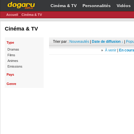
Cinéma & TV
Personnalités
Vidéos
Accueil
»
Cinéma & TV
Cinéma & TV
Trier par :
Nouveautés
|
Date de diffusion ↓
|
Popu
Type
Dramas
»
À venir
|
En cours
Films
Animes
Emissions
Pays
Genre