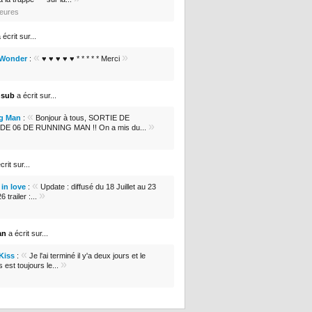
heures
 écrit sur...
«
»
 Wonder
:
♥ ♥ ♥ ♥ ♥ * * * * * Merci
nsub
a écrit sur...
«
g Man
:
Bonjour à tous, SORTIE DE
»
DE 06 DE RUNNING MAN !! On a mis du...
crit sur...
«
in love
:
Update : diffusé du 18 Juillet au 23
»
 trailer :...
an
a écrit sur...
«
 Kiss
:
Je l'ai terminé il y'a deux jours et le
»
s est toujours le...