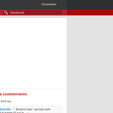
Connexion
rs commentaires
 écrit sur...
«
Butterfly
:
Enonce Cast~ car tous sont
»
 la trappe ^^' sur la...