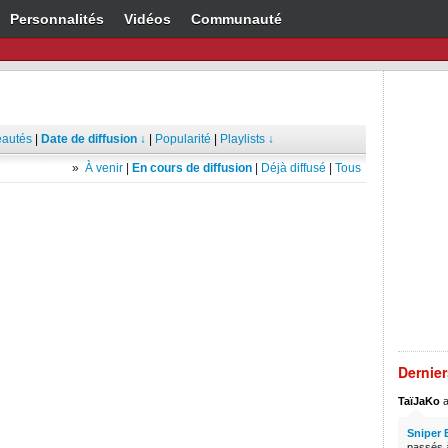
Personnalités
Vidéos
Communauté
autés
|
Date de diffusion ↓
|
Popularité
|
Playlists ↓
»
À venir
|
En cours de diffusion
|
Déjà diffusé
|
Tous
Dernie
TaïJaKo
a
Sniper 
passés à