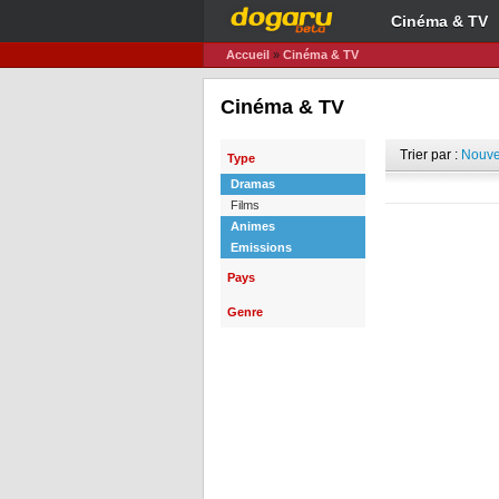
Cinéma & TV
Accueil
»
Cinéma & TV
Cinéma & TV
Trier par :
Nouve
Type
Dramas
Films
Animes
Emissions
Pays
Genre