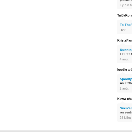
Il y a 8 
TaïJaKo
a
To The
Hier
KristaFa
Runnin
L'EPISO
4 août
loudie
a é
Spooky 
Aout 2026
2 août
Kawa-ch
Siren’s
ressenti
28 juillet