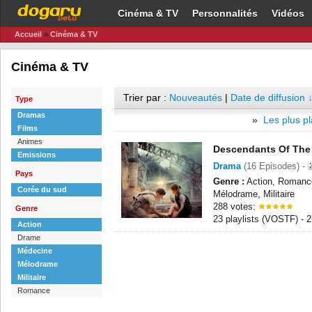
Cinéma & TV
Personnalités
Vidéos
Accueil
»
Cinéma & TV
Cinéma & TV
Trier par :
Nouveautés
|
Date de diffusion 
Type
Dramas
»
Les plus pl
Films
Animes
Descendants Of The
Emissions
Drama
(16 Episodes) -
Pays
Genre :
Action, Romanc
Corée du sud
Mélodrame, Militaire
288 votes:
Genre
23 playlists (VOSTF) -
Action
Drame
Médecine
Mélodrame
Militaire
Romance