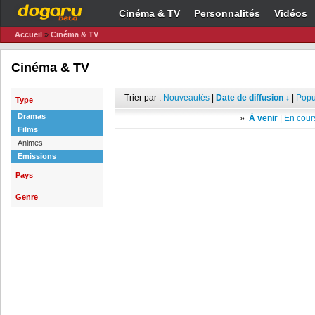
Cinéma & TV
Personnalités
Vidéos
Accueil
»
Cinéma & TV
Cinéma & TV
Trier par :
Nouveautés
|
Date de diffusion ↓
|
Popu
Type
Dramas
»
À venir
|
En cours
Films
Animes
Emissions
Pays
Genre