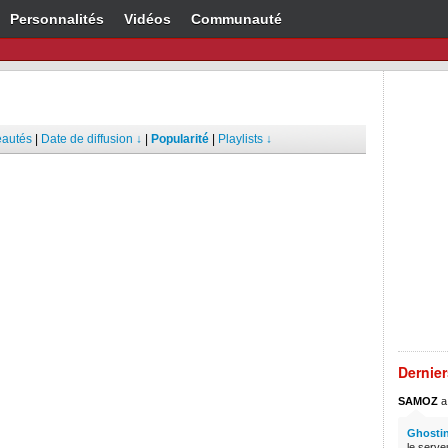
Personnalités
Vidéos
Communauté
autés
|
Date de diffusion ↓
|
Popularité
|
Playlists ↓
Dernie
SAMOZ
a 
Ghostin
le serve