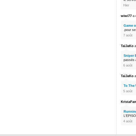
Hier
wiwi77
a é
Game of
.pour s
7 août
TaïJaKo
a
Sniper 
passés à
6 août
TaïJaKo
a
To The
5 août
KristaFa
Runnin
L'EPISO
4 août