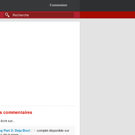
Connexion
rs commentaires
écrit sur...
«
g Part 2: Deja Boo!
:
complet disponible sur
»
ur de la team