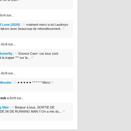
crit sur...
«
 Love (2024)
:
vraiment merci a toi Laudreyo
»
e lakorn avec beaucoup de rebondissement.
 écrit sur...
«
Butterfly
:
Enonce Cast~ car tous sont
»
 la trappe ^^' sur la...
 écrit sur...
«
»
 Wonder
:
♥ ♥ ♥ ♥ ♥ * * * * * Merci
nsub
a écrit sur...
«
g Man
:
Bonjour à tous, SORTIE DE
»
DE 06 DE RUNNING MAN !! On a mis du...