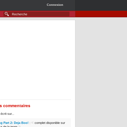
Connexion
rs commentaires
écrit sur...
«
g Part 2: Deja Boo!
:
complet disponible sur
»
ur de la team