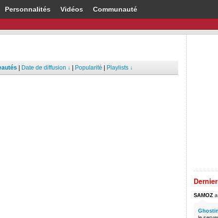
Personnalités
Vidéos
Communauté
eautés
|
Date de diffusion ↓
|
Popularité
|
Playlists ↓
Dernie
SAMOZ
a 
Ghostin
le serve