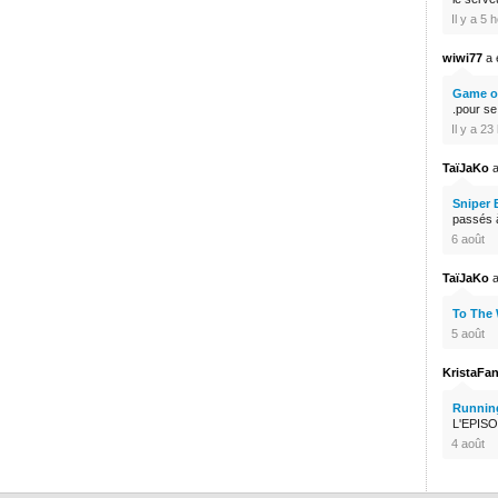
Il y a 5 
wiwi77
a é
Game of
.pour s
Il y a 2
TaïJaKo
a
Sniper 
passés à
6 août
TaïJaKo
a
To The
5 août
KristaFa
Runnin
L'EPISO
4 août