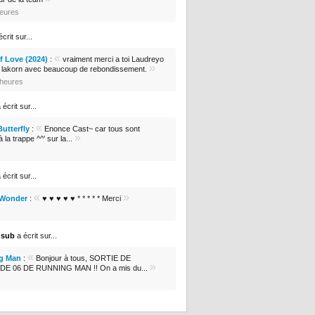
heures
crit sur...
«
 Love (2024)
:
vraiment merci a toi Laudreyo
»
e lakorn avec beaucoup de rebondissement.
3 heures
 écrit sur...
«
Butterfly
:
Enonce Cast~ car tous sont
»
 la trappe ^^' sur la...
 écrit sur...
«
»
 Wonder
:
♥ ♥ ♥ ♥ ♥ * * * * * Merci
nsub
a écrit sur...
«
g Man
:
Bonjour à tous, SORTIE DE
»
DE 06 DE RUNNING MAN !! On a mis du...