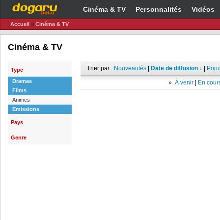
Cinéma & TV
Personnalités
Vidéos
Accueil
»
Cinéma & TV
Cinéma & TV
Trier par :
Nouveautés
|
Date de diffusion ↓
|
Popu
Type
Dramas
»
À venir
|
En cours
Films
Animes
Emissions
Pays
Genre