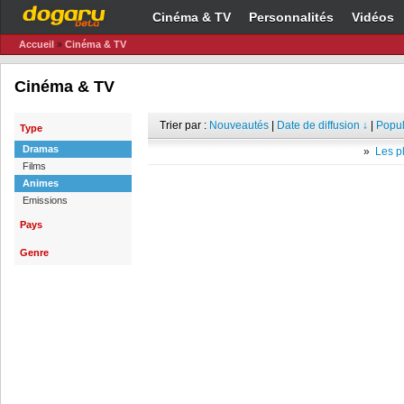
Cinéma & TV
Personnalités
Vidéos
Accueil
»
Cinéma & TV
Cinéma & TV
Trier par :
Nouveautés
|
Date de diffusion ↓
|
Popul
Type
Dramas
»
Les pl
Films
Animes
Emissions
Pays
Genre