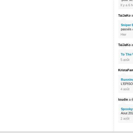
Il y a 6 
TaïJaKo
a
Sniper 
passés à
Hier
TaïJaKo
a
To The
5 août
KristaFa
Runnin
L'EPISO
4 août
loudie
a é
Spooky 
Aout 2026
2 août