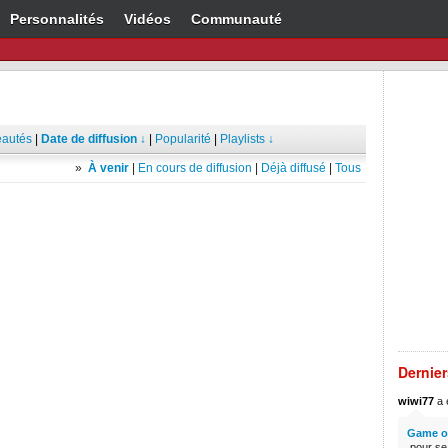
Personnalités
Vidéos
Communauté
autés
|
Date de diffusion ↓
|
Popularité
|
Playlists ↓
»
À venir
|
En cours de diffusion
|
Déjà diffusé
|
Tous
Dernie
wiwi77
a é
Game of
.pour s