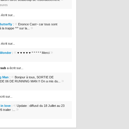
heures
 écrit sur...
«
Butterfly
:
Enonce Cast~ car tous sont
»
 la trappe ^^' sur la...
 écrit sur...
«
»
 Wonder
:
♥ ♥ ♥ ♥ ♥ * * * * * Merci
nsub
a écrit sur...
«
g Man
:
Bonjour à tous, SORTIE DE
»
DE 06 DE RUNNING MAN !! On a mis du...
crit sur...
«
in love
:
Update : diffusé du 18 Juillet au 23
»
 trailer :...