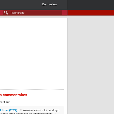
Connexion
rs commentaires
crit sur...
«
 Love (2024)
:
vraiment merci a toi Laudreyo
»
e lakorn avec beaucoup de rebondissement.