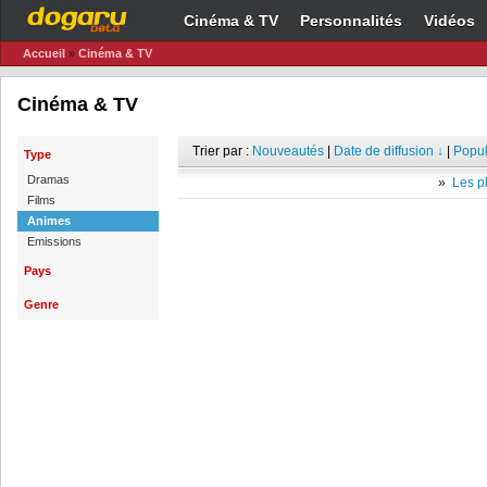
Cinéma & TV
Personnalités
Vidéos
Accueil
»
Cinéma & TV
Cinéma & TV
Trier par :
Nouveautés
|
Date de diffusion ↓
|
Popul
Type
Dramas
»
Les pl
Films
Animes
Emissions
Pays
Genre