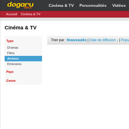
Cinéma & TV
Personnalités
Vidéos
Accueil
»
Cinéma & TV
Cinéma & TV
Trier par :
Nouveautés
|
Date de diffusion ↓
|
Popul
Type
Dramas
Films
Animes
Emissions
Pays
Genre