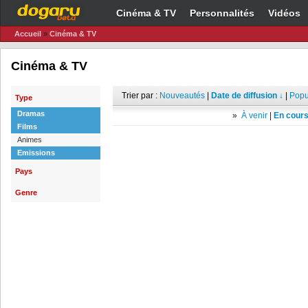
Cinéma & TV
Personnalités
Vidéos
Accueil
»
Cinéma & TV
Cinéma & TV
Trier par :
Nouveautés
|
Date de diffusion ↓
|
Popu
Type
Dramas
»
À venir
|
En cours
Films
Animes
Emissions
Pays
Genre