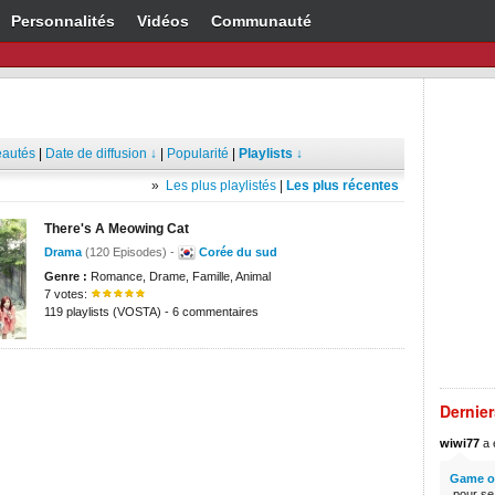
Personnalités
Vidéos
Communauté
autés
|
Date de diffusion ↓
|
Popularité
|
Playlists ↓
»
Les plus playlistés
|
Les plus récentes
There's A Meowing Cat
Drama
(120 Episodes) -
Corée du sud
Genre :
Romance, Drame, Famille, Animal
7 votes:
119 playlists (VOSTA) - 6 commentaires
Dernie
wiwi77
a é
Game of
.pour s