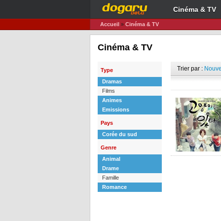
Cinéma & TV
Accueil
»
Cinéma & TV
Cinéma & TV
Trier par :
Nouve
Type
Dramas
Films
Animes
Emissions
Pays
Corée du sud
Genre
Animal
Drame
Famille
Romance