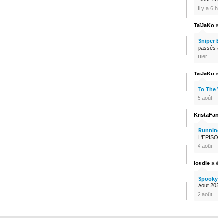
Il y a 6 
TaïJaKo
a
Sniper 
passés à
Hier
TaïJaKo
a
To The
5 août
KristaFa
Runnin
L'EPISO
4 août
loudie
a é
Spooky 
Aout 2026
2 août