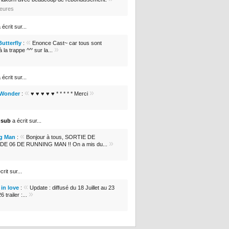
heures
 écrit sur...
«
Butterfly
:
Enonce Cast~ car tous sont
»
 la trappe ^^' sur la...
 écrit sur...
«
»
 Wonder
:
♥ ♥ ♥ ♥ ♥ * * * * * Merci
nsub
a écrit sur...
«
g Man
:
Bonjour à tous, SORTIE DE
»
DE 06 DE RUNNING MAN !! On a mis du...
crit sur...
«
in love
:
Update : diffusé du 18 Juillet au 23
»
 trailer :...