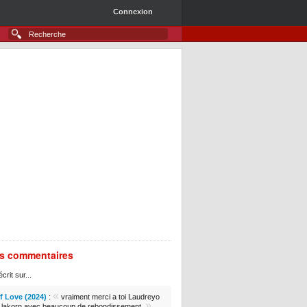
Connexion
rs commentaires
crit sur...
«
 Love (2024)
:
vraiment merci a toi Laudreyo
»
e lakorn avec beaucoup de rebondissement.