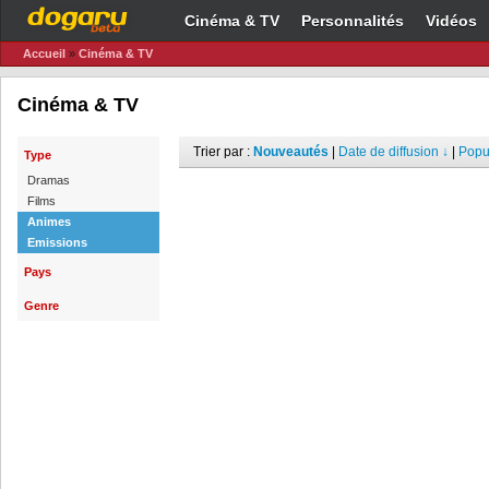
Cinéma & TV
Personnalités
Vidéos
Accueil
»
Cinéma & TV
Cinéma & TV
Trier par :
Nouveautés
|
Date de diffusion ↓
|
Popul
Type
Dramas
Films
Animes
Emissions
Pays
Genre