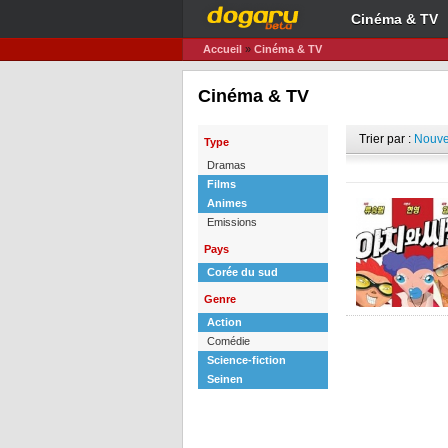
Cinéma & TV
Accueil
»
Cinéma & TV
Cinéma & TV
Trier par :
Nouve
Type
Dramas
Films
Animes
Emissions
Pays
Corée du sud
Genre
Action
Comédie
Science-fiction
Seinen