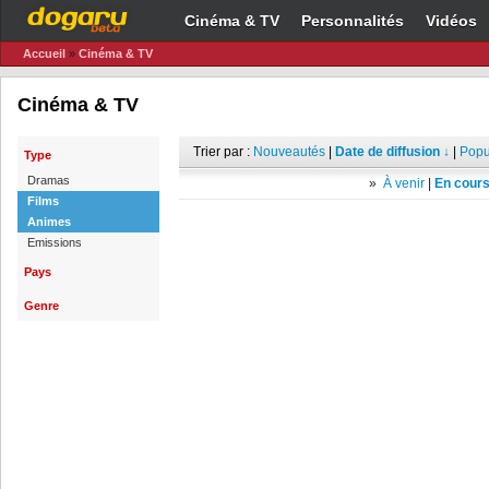
Cinéma & TV
Personnalités
Vidéos
Accueil
»
Cinéma & TV
Cinéma & TV
Trier par :
Nouveautés
|
Date de diffusion ↓
|
Popu
Type
Dramas
»
À venir
|
En cours
Films
Animes
Emissions
Pays
Genre