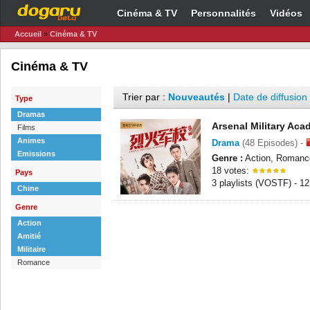
Cinéma & TV
Personnalités
Vidéos
Accueil
»
Cinéma & TV
Cinéma & TV
Trier par :
Nouveautés
|
Date de diffusion
Type
Dramas
Arsenal Military Ac
Films
Animes
Drama
(48 Episodes) -
Emissions
Genre :
Action, Romance,
18 votes:
Pays
3 playlists (VOSTF) - 1
Chine
Genre
Action
Amitié
Militaire
Romance