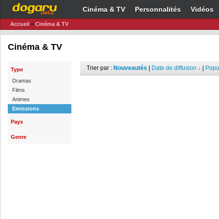
Cinéma & TV
Personnalités
Vidéos
Accueil
»
Cinéma & TV
Cinéma & TV
Trier par :
Nouveautés
|
Date de diffusion ↓
|
Popul
Type
Dramas
Films
Animes
Emissions
Pays
Genre