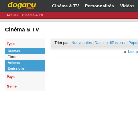
Cinéma & TV
Personnalités
Vidéos
Accueil
»
Cinéma & TV
Cinéma & TV
Trier par :
Nouveautés
|
Date de diffusion ↓
|
Popul
Type
Dramas
»
Les p
Films
Animes
Emissions
Pays
Genre