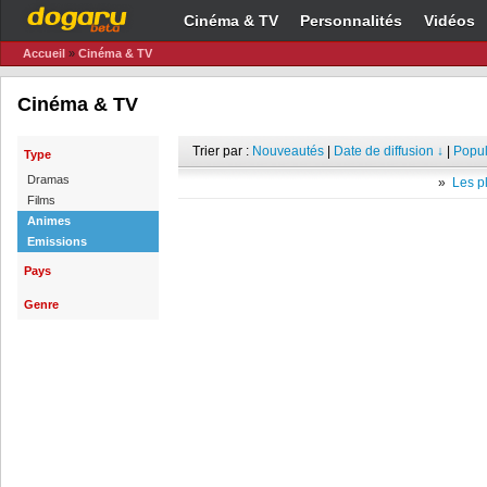
Cinéma & TV
Personnalités
Vidéos
Accueil
»
Cinéma & TV
Cinéma & TV
Trier par :
Nouveautés
|
Date de diffusion ↓
|
Popul
Type
Dramas
»
Les pl
Films
Animes
Emissions
Pays
Genre