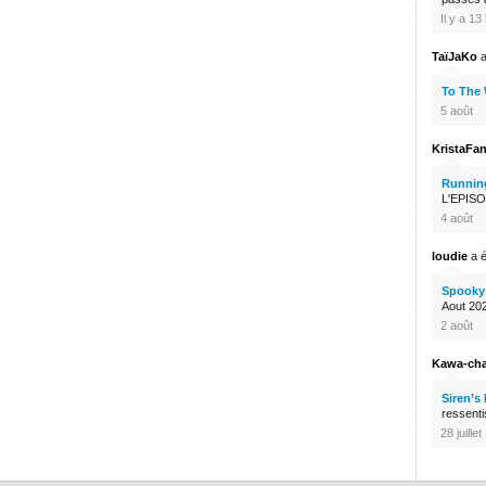
Il y a 1
TaïJaKo
a
To The
5 août
KristaFa
Runnin
L'EPISO
4 août
loudie
a é
Spooky 
Aout 2026
2 août
Kawa-ch
Siren’s
ressenti
28 juillet