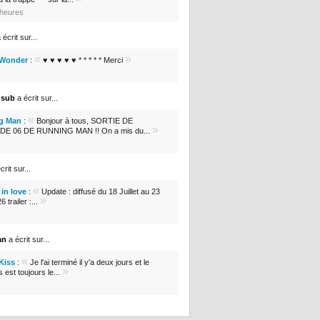
3 heures
 écrit sur...
«
»
 Wonder
:
♥ ♥ ♥ ♥ ♥ * * * * * Merci
nsub
a écrit sur...
«
g Man
:
Bonjour à tous, SORTIE DE
»
DE 06 DE RUNNING MAN !! On a mis du...
crit sur...
«
in love
:
Update : diffusé du 18 Juillet au 23
»
 trailer :...
an
a écrit sur...
«
 Kiss
:
Je l'ai terminé il y'a deux jours et le
»
s est toujours le...