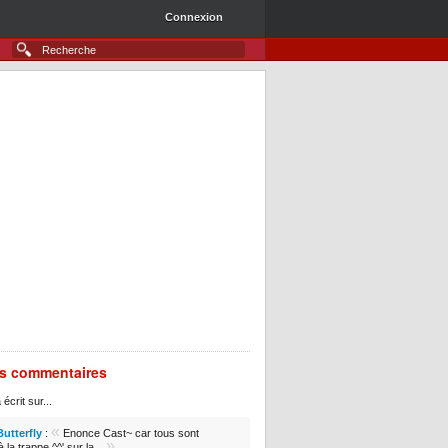
Connexion
rs commentaires
 écrit sur...
«
Butterfly
:
Enonce Cast~ car tous sont
»
 la trappe ^^' sur la...