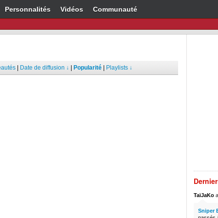
Personnalités
Vidéos
Communauté
autés
|
Date de diffusion ↓
|
Popularité
|
Playlists ↓
Dernie
TaïJaKo
a
Sniper 
passés à