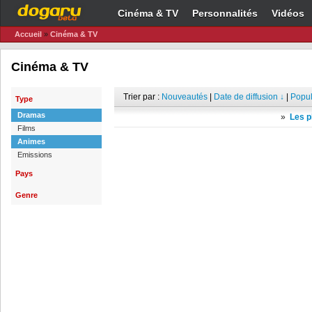
Cinéma & TV
Personnalités
Vidéos
Accueil
»
Cinéma & TV
Cinéma & TV
Trier par :
Nouveautés
|
Date de diffusion ↓
|
Popul
Type
Dramas
»
Les p
Films
Animes
Emissions
Pays
Genre